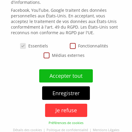
d'informations.
Appelez - nous
06 61 74 71 73
Facebook, YouTube, Google traitent des données
personnelles aux États-Unis. En acceptant, vous
acceptez le traitement de vos données aux États-Unis
conformément à l'art. 49 du RGPD. Les États-Unis sont
reconnus non conforme au RGPD par l'UE.
Politique de Cookies
Essentiels
Fonctionnalités
Médias externes
Posez-nous une question
Accepter tout
Enregistrer
Mentions Légales
–
CGV
–
CGU
Politique de Confidentialité
Je refuse
© Copyright 2026
lecuirdeshommes.fr
Site construit par
Creermonsite-wp.com
Préférences de cookies
Détails des cookies
Politique de confidentialité
Mentions Légales